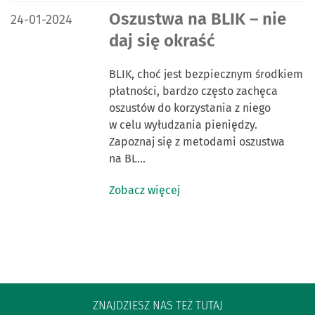
DATA PUBLIKACJI:
Oszustwa na BLIK – nie
24-01-2024
daj się okraść
BLIK, choć jest bezpiecznym środkiem
płatności, bardzo często zachęca
oszustów do korzystania z niego
w celu wyłudzania pieniędzy.
Zapoznaj się z metodami oszustwa
na BL…
Zobacz więcej
ZNAJDZIESZ NAS TEŻ TUTAJ