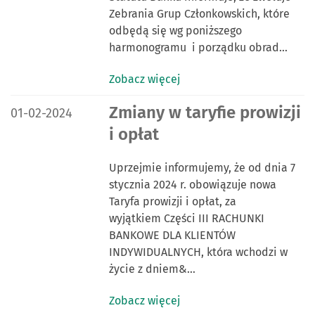
Zebrania Grup Członkowskich, które
odbędą się wg poniższego
harmonogramu i porządku obrad…
Zobacz więcej
DATA PUBLIKACJI:
Zmiany w taryfie prowizji
01-02-2024
i opłat
Uprzejmie informujemy, że od dnia 7
stycznia 2024 r. obowiązuje nowa
Taryfa prowizji i opłat, za
wyjątkiem Części III RACHUNKI
BANKOWE DLA KLIENTÓW
INDYWIDUALNYCH, która wchodzi w
życie z dniem&…
Zobacz więcej