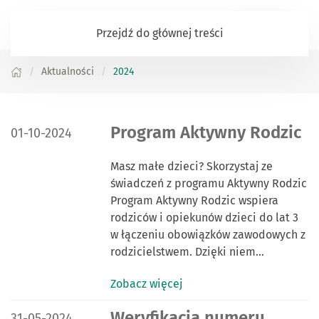
Zaloguj się
Przejdź do głównej treści
Aktualności
2024
DATA PUBLIKACJI:
Program Aktywny Rodzic
01-10-2024
Masz małe dzieci? Skorzystaj ze
świadczeń z programu Aktywny Rodzic
Program Aktywny Rodzic wspiera
rodziców i opiekunów dzieci do lat 3
w łączeniu obowiązków zawodowych z
rodzicielstwem. Dzięki niem…
Zobacz więcej
DATA PUBLIKACJI:
Weryfikacja numeru
31-05-2024